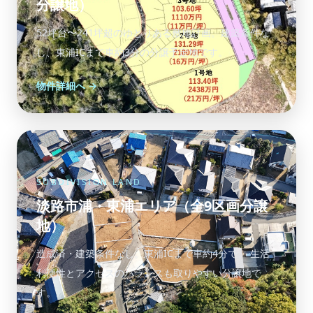
分譲地）
52坪台〜241坪超のゆとりある敷地計画。建築条件な
し、東浦ICまで車約3分の分譲予定地です。
物件詳細へ →
SUBDIVISION LAND
淡路市浦・東浦エリア（全9区画分譲
地）
造成済・建築条件なし。東浦ICまで車約4分で、 生活
利便性とアクセスのバランスも取りやすい分譲地で
す。