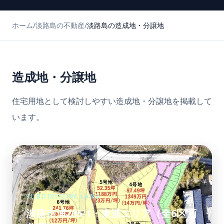
ホーム
/
淡路島の不動産
/
淡路島の造成地・分譲地
造成地・分譲地
住宅用地として検討しやすい造成地・分譲地を掲載して
います。
SUBDIVISION LAND
淡路市浦265-1・東浦エリア（全6区画