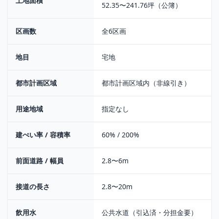
土地面積
52.35〜241.76坪（公簿）
区画数
全6区画
地目
宅地
都市計画区域
都市計画区域内（非線引き）
用途地域
指定なし
建ぺい率 / 容積率
60% / 200%
前面道路 / 幅員
2.8〜6m
接道の長さ
2.8〜20m
飲用水
公共水道（引込済・分担金要）