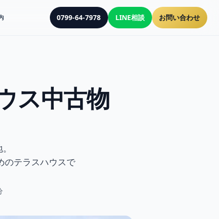
0799-64-7978
LINE相談
お問い合わせ
内
。
ウス中古物
地。
めのテラスハウスで
分