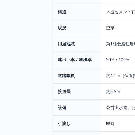
構造
木造セメント瓦
現況
空家
用途地域
第1種低層住居
建ぺい率 / 容積率
50% / 100%
道路幅員
約4.1m（位
接道長
約6.5m
設備
公営上水道、
引渡し
即時