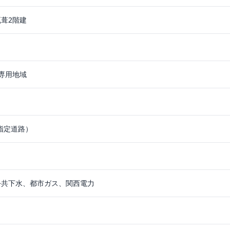
葺2階建
専用地域
置指定道路）
公共下水、都市ガス、関西電力